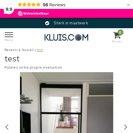
×
56
Reviews
9,9
Sterk in maatwerk
0
Menu
Panier
Revenir à Accueil
|
test
test
Publiez votre propre évaluation