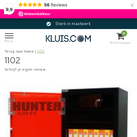
×
56
Reviews
9,9
Sterk in maatwerk
0
Menu
Winkelwagen
Terug naar Home
|
1102
1102
Schrijf je eigen review