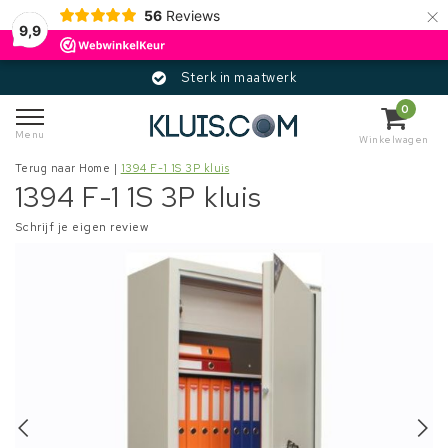
×
56
Reviews
9,9
Sterk in maatwerk
0
Menu
Winkelwagen
Terug naar Home
|
1394 F-1 1S 3P kluis
1394 F-1 1S 3P kluis
Schrijf je eigen review