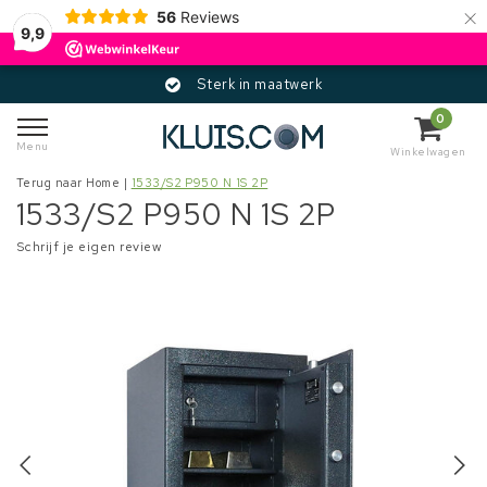
×
56
Reviews
9,9
Sterk in maatwerk
0
Menu
Winkelwagen
Terug naar Home
|
1533/S2 P950 N 1S 2P
1533/S2 P950 N 1S 2P
Schrijf je eigen review