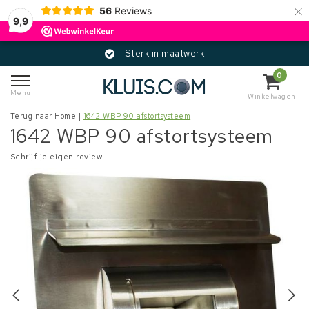
×
56
Reviews
9,9
Sterk in maatwerk
0
Menu
Winkelwagen
Terug naar Home
|
1642 WBP 90 afstortsysteem
1642 WBP 90 afstortsysteem
Schrijf je eigen review