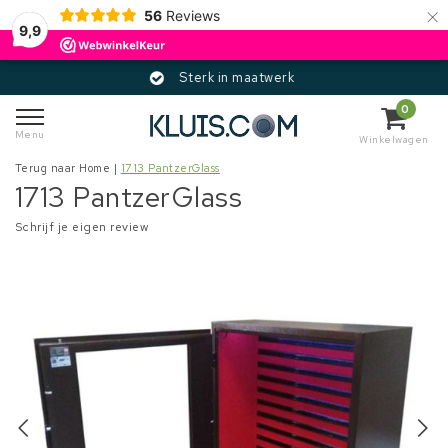
×
56
Reviews
9,9
Sterk in maatwerk
0
Menu
Winkelwagen
Terug naar Home
|
1713 PantzerGlass
1713 PantzerGlass
Schrijf je eigen review