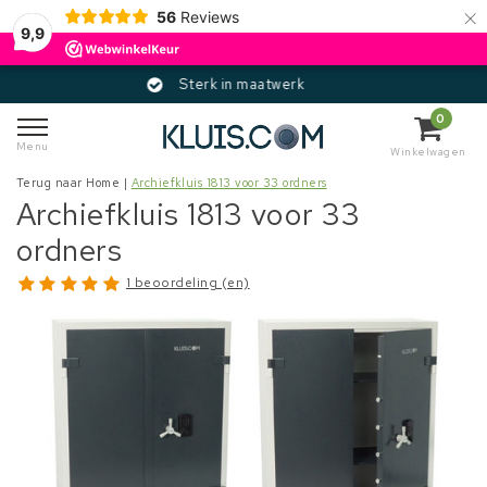
×
56
Reviews
9,9
Sterk in maatwerk
0
Menu
Winkelwagen
Terug naar Home
|
Archiefkluis 1813 voor 33 ordners
Archiefkluis 1813 voor 33
ordners
1 beoordeling (en)