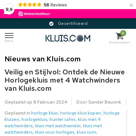
×
56
Reviews
9,9
Gecertificeerd
0
Menu
Winkelwagen
Nieuws van Kluis.com
Veilig en Stijlvol: Ontdek de Nieuwe
Horlogekluis met 4 Watchwinders
van Kluis.com
Geplaatst op
8 Februari 2024
Door Sander Beuvink
Geplaatst in
horloge kluis
,
horloge kluis kopen
,
horloge
kluizen
,
horlogekluis
,
hunter safes
,
kluis met 4
watchwinders
,
kluis met watchwinder
,
kluis met
watchwinders
,
kluis voor horloges
,
kluis.com
,