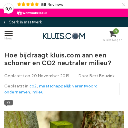
×
56
Reviews
9,9
Gecertificeerd
0
Menu
Winkelwagen
Hoe bijdraagt kluis.com aan een
schoner en CO2 neutraler milieu?
Geplaatst op
20 November 2019
Door Bert Beuvink
Geplaatst in
co2
,
maatschappelijk verantwoord
ondernemen
,
mileu
0