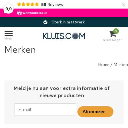
×
56
Reviews
9,9
Sterk in maatwerk
0
Menu
Winkelwagen
Merken
Home
/
Merken
Meld je nu aan voor extra informatie of
nieuwe producten
Abonneer