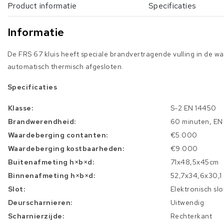
Product informatie
Specificaties
Informatie
De FRS 67 kluis heeft speciale brandvertragende vulling in de wan
automatisch thermisch afgesloten.
Specificaties
Klasse:
S-2 EN 14450
Brandwerendheid:
60 minuten, EN
Waardeberging contanten:
€5.000
Waardeberging kostbaarheden:
€9.000
Buitenafmeting h×b×d:
71x48,5x45cm
Binnenafmeting h×b×d:
52,7x34,6x30,1
Slot:
Elektronisch slo
Deurscharnieren:
Uitwendig
Scharnierzijde:
Rechterkant