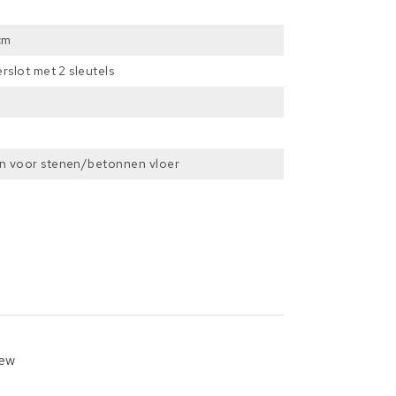
cm
erslot met 2 sleutels
n voor stenen/betonnen vloer
iew