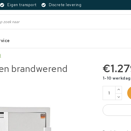
Eigen transport
Discrete levering
rvice
d
€1.2
ten brandwerend
1-10 werkda