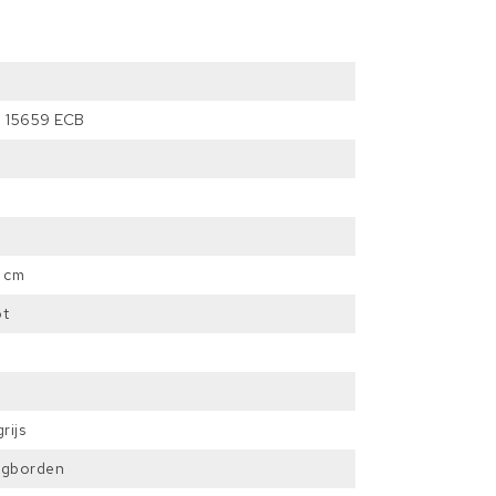
N 15659 ECB
1 cm
ot
rijs
legborden