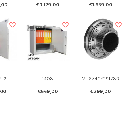
,00
€3.129,00
€1.659,00
S-2
1408
ML6740/CS1780
,00
€669,00
€299,00