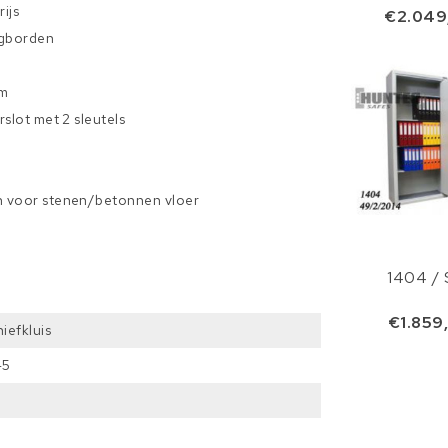
ijs
€2.049
egborden
cm
rslot met 2 sleutels
n voor stenen/betonnen vloer
1404 / 
€1.859
hiefkluis
45