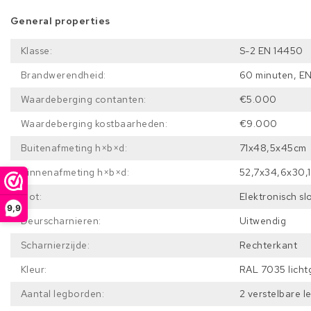
General properties
Klasse:
S-2 EN 14450
Brandwerendheid:
60 minuten, E
Waardeberging contanten:
€5.000
Waardeberging kostbaarheden:
€9.000
Buitenafmeting h×b×d:
71x48,5x45cm
Binnenafmeting h×b×d:
52,7x34,6x30,
Slot:
Elektronisch sl
9,9
Deurscharnieren:
Uitwendig
Scharnierzijde:
Rechterkant
Kleur:
RAL 7035 lichtg
Aantal legborden:
2 verstelbare 