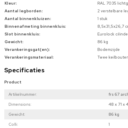
Kleur:
RAL 7035 lichtgr
Aantal legborden:
2 verstelbare l
Aantal binnenkluizen:
1 stuk
Binnenafmeting binnenkluis:
8,5x31,5x26,7 
Slot binnenkluis:
Eurolock cilinde
Gewicht:
86 kg
Verankeringsgat(en):
Bodemzijde
Verankeringsmateriaal:
Twee keilboute
Specificaties
Product
Artikelnummer:
frs 67 arc
Dimensions:
48 x 71 x 
Gewicht:
86 kg
Colli:
1