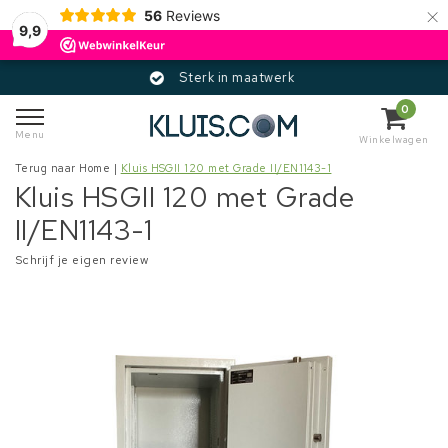
×
56
Reviews
9,9
Sterk in maatwerk
0
Menu
Winkelwagen
Terug naar Home
|
Kluis HSGII 120 met Grade II/EN1143-1
Kluis HSGII 120 met Grade
II/EN1143-1
Schrijf je eigen review