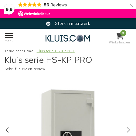
×
56
Reviews
9,9
Sterk in maatwerk
0
Menu
Winkelwagen
Terug naar Home
|
Kluis serie HS-KP PRO
Kluis serie HS-KP PRO
Schrijf je eigen review