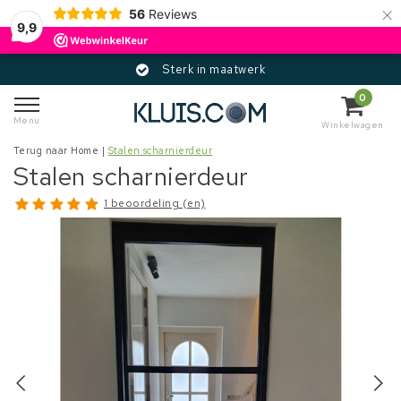
×
56
Reviews
9,9
Sterk in maatwerk
0
Menu
Winkelwagen
Terug naar Home
|
Stalen scharnierdeur
Stalen scharnierdeur
1 beoordeling (en)