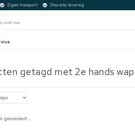
Eigen transport
Discrete levering
rvice
ten getagd met 2e hands wap
 gevonden!...