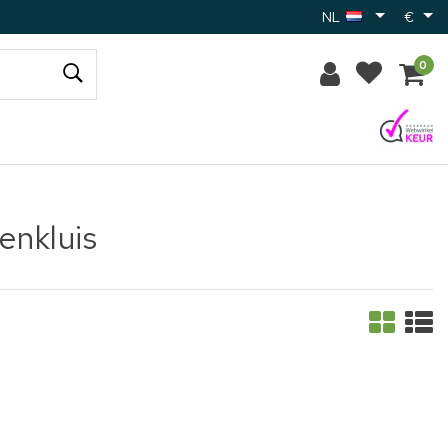
NL
€
0
enkluis