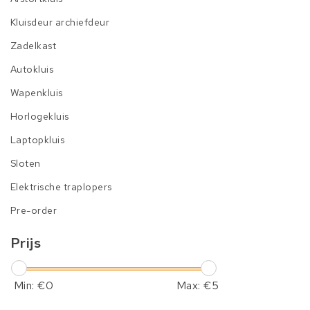
Kluisdeur archiefdeur
Zadelkast
Autokluis
Wapenkluis
Horlogekluis
Laptopkluis
Sloten
Elektrische traplopers
Pre-order
Prijs
Min: €
0
Max: €
5