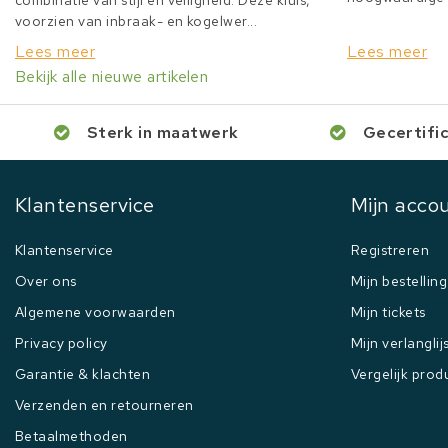
combinatie van stijl en veiligheid. Deze kluis,
voorzien van inbraak- en kogelwer...
Lees meer
Lees meer
Bekijk alle nieuwe artikelen
Sterk in maatwerk
Gecertifi
Klantenservice
Mijn acco
Klantenservice
Registreren
Over ons
Mijn bestellin
Algemene voorwaarden
Mijn tickets
Privacy policy
Mijn verlanglij
Garantie & klachten
Vergelijk prod
Verzenden en retourneren
Betaalmethoden