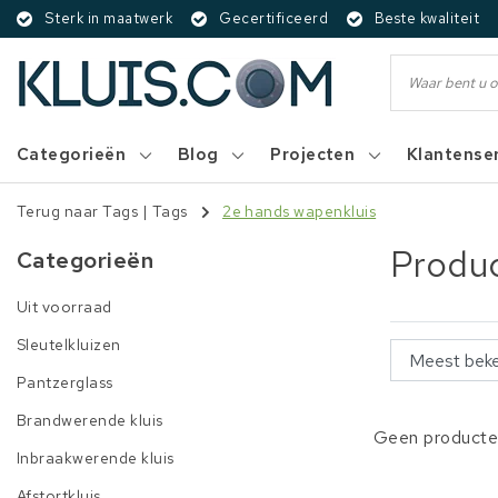
Sterk in maatwerk
Gecertificeerd
Beste kwaliteit
Categorieën
Blog
Projecten
Klantense
Terug naar Tags
|
Tags
2e hands wapenkluis
Produc
Categorieën
Uit voorraad
Sleutelkluizen
Pantzerglass
Brandwerende kluis
Geen producten
Inbraakwerende kluis
Afstortkluis