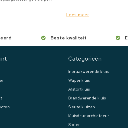
Lees meer
ceerd
Beste kwaliteit
E
unt
Categorieën
Inbraakwerende kluis
gen
Wapenkluis
Afstortkluis
st
Brandwerende kluis
ucten
Sleutelkluizen
Kluisdeur archiefdeur
Sloten