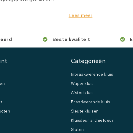
Lees meer
ceerd
Beste kwaliteit
E
unt
Categorieën
Inbraakwerende kluis
gen
Wapenkluis
Afstortkluis
st
Brandwerende kluis
ucten
Sleutelkluizen
Kluisdeur archiefdeur
Sloten