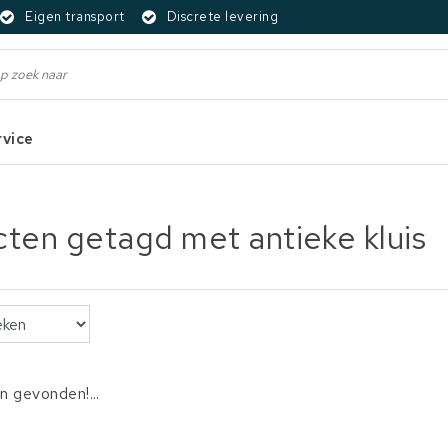
Eigen transport
Discrete levering
rvice
ten getagd met antieke kluis
 gevonden!...