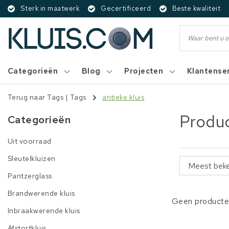
Sterk in maatwerk
Gecertificeerd
Beste kwaliteit
Categorieën
Blog
Projecten
Klantense
Terug naar Tags
|
Tags
antieke kluis
Produc
Categorieën
Uit voorraad
Sleutelkluizen
Pantzerglass
Brandwerende kluis
Geen producten
Inbraakwerende kluis
Afstortkluis