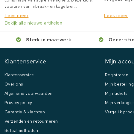
combinatie van stijl en veiligheid. Deze kluis,
voorzien van inbraak- en kogelwer...
Lees meer
Lees meer
Bekijk alle nieuwe artikelen
Sterk in maatwerk
Gecertifi
Klantenservice
Mijn acco
Klantenservice
Registreren
Over ons
Mijn bestellin
Algemene voorwaarden
Mijn tickets
Privacy policy
Mijn verlanglij
Garantie & klachten
Vergelijk prod
Verzenden en retourneren
Betaalmethoden