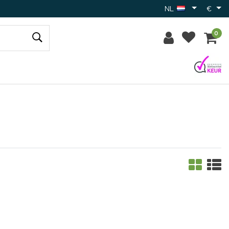
NL
€
0