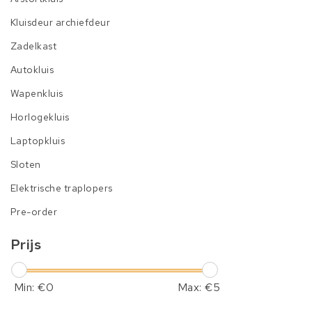
Kluisdeur archiefdeur
Zadelkast
Autokluis
Wapenkluis
Horlogekluis
Laptopkluis
Sloten
Elektrische traplopers
Pre-order
Prijs
Min: €
0
Max: €
5