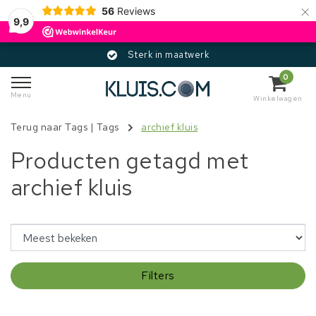
×
56
Reviews
9,9
Sterk in maatwerk
0
Menu
Winkelwagen
Terug naar Tags
|
Tags
archief kluis
Producten getagd met
archief kluis
Filters