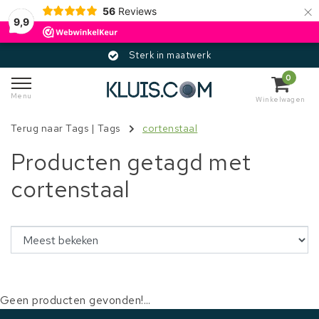
×
56
Reviews
9,9
Sterk in maatwerk
0
Menu
Winkelwagen
Terug naar Tags
|
Tags
cortenstaal
Producten getagd met
cortenstaal
Geen producten gevonden!...