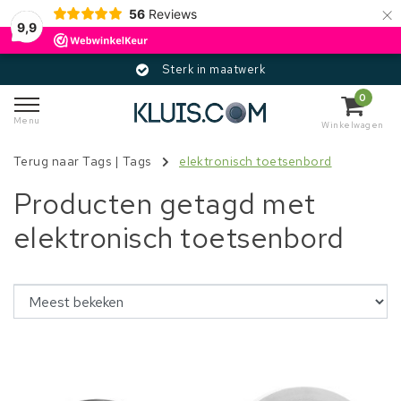
×
56
Reviews
9,9
Sterk in maatwerk
0
Menu
Winkelwagen
Terug naar Tags
|
Tags
elektronisch toetsenbord
Producten getagd met
elektronisch toetsenbord