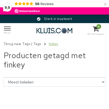
×
56
Reviews
9,9
Sterk in maatwerk
0
Menu
Winkelwagen
Terug naar Tags
|
Tags
finkey
Producten getagd met
finkey