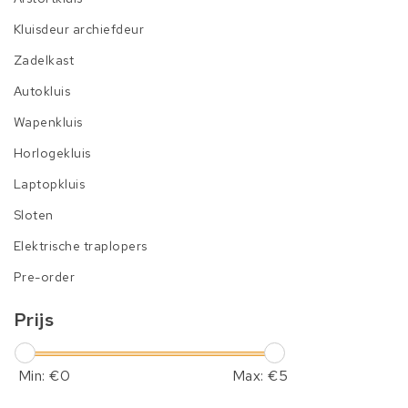
Kluisdeur archiefdeur
Zadelkast
Autokluis
Wapenkluis
Horlogekluis
Laptopkluis
Sloten
Elektrische traplopers
Pre-order
Prijs
Min: €
0
Max: €
5