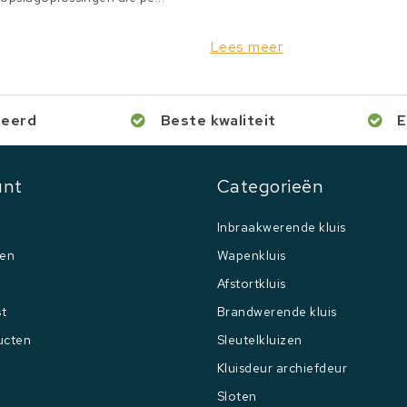
Lees meer
ceerd
Beste kwaliteit
E
unt
Categorieën
Inbraakwerende kluis
gen
Wapenkluis
Afstortkluis
st
Brandwerende kluis
ucten
Sleutelkluizen
Kluisdeur archiefdeur
Sloten