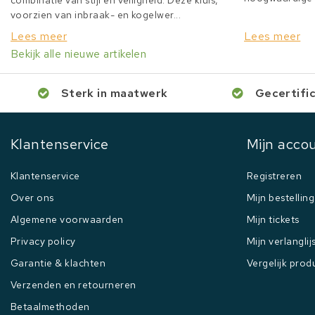
combinatie van stijl en veiligheid. Deze kluis,
voorzien van inbraak- en kogelwer...
Lees meer
Lees meer
Bekijk alle nieuwe artikelen
Sterk in maatwerk
Gecertifi
Klantenservice
Mijn acco
Klantenservice
Registreren
Over ons
Mijn bestellin
Algemene voorwaarden
Mijn tickets
Privacy policy
Mijn verlanglij
Garantie & klachten
Vergelijk prod
Verzenden en retourneren
Betaalmethoden