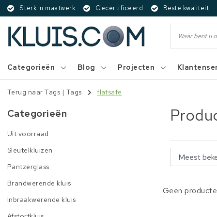
Sterk in maatwerk
Gecertificeerd
Beste kwaliteit
Categorieën
Blog
Projecten
Klantense
Terug naar Tags
|
Tags
flatsafe
Produc
Categorieën
Uit voorraad
Sleutelkluizen
Pantzerglass
Brandwerende kluis
Geen producten
Inbraakwerende kluis
Afstortkluis