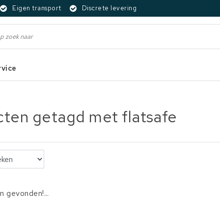
Eigen transport
Discrete levering
rvice
ten getagd met flatsafe
 gevonden!...