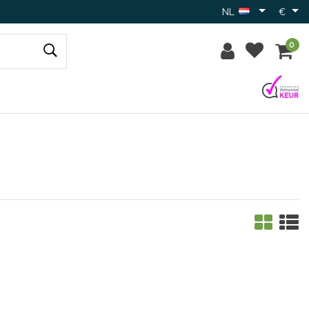
NL
€
0