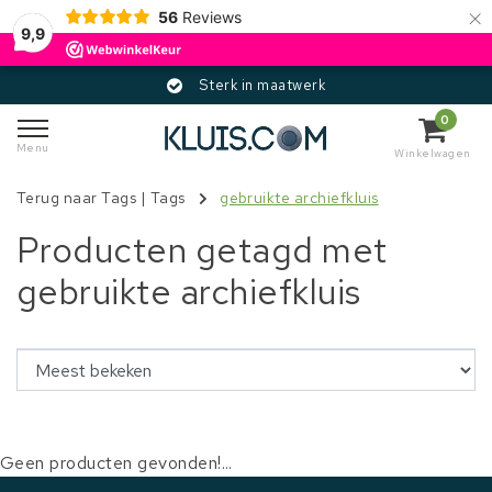
×
56
Reviews
9,9
Sterk in maatwerk
0
Menu
Winkelwagen
Terug naar Tags
|
Tags
gebruikte archiefkluis
Producten getagd met
gebruikte archiefkluis
Geen producten gevonden!...