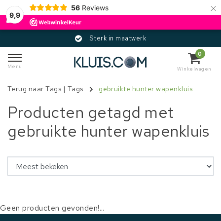
×
56
Reviews
9,9
Sterk in maatwerk
0
Menu
Winkelwagen
Terug naar Tags
|
Tags
gebruikte hunter wapenkluis
Producten getagd met
gebruikte hunter wapenkluis
Geen producten gevonden!...