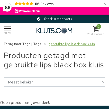
×
56
Reviews
9,9
Sterk in maatwerk
0
Menu
Winkelwagen
Terug naar Tags
|
Tags
gebruikte lips black box kluis
Producten getagd met
gebruikte lips black box kluis
Geen producten gevonden!...