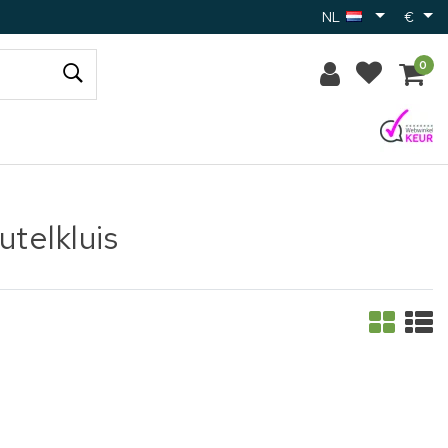
NL
€
0
telkluis