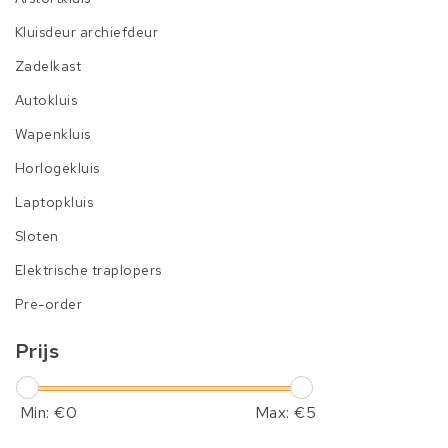
Kluisdeur archiefdeur
Zadelkast
Autokluis
Wapenkluis
Horlogekluis
Laptopkluis
Sloten
Elektrische traplopers
Pre-order
Prijs
Min: €
0
Max: €
5