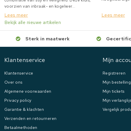
combinatie van stijl en veiligheid. Deze kluis,
voorzien van inbraak- en kogelwer...
Lees meer
Lees meer
Bekijk alle nieuwe artikelen
Sterk in maatwerk
Gecertifi
Klantenservice
Mijn acco
Klantenservice
Registreren
Over ons
Mijn bestellin
Algemene voorwaarden
Mijn tickets
Privacy policy
Mijn verlanglij
Garantie & klachten
Vergelijk prod
Verzenden en retourneren
Betaalmethoden