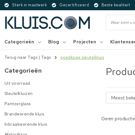
Sterk in maatwerk
Gecertificeerd
Beste kwaliteit
Categorieën
Blog
Projecten
Klantense
Terug naar Tags
|
Tags
goedkope sleutelkluis
Produc
Categorieën
Uit voorraad
Sleutelkluizen
Pantzerglass
Brandwerende kluis
Geen producten
Inbraakwerende kluis
Afstortkluis