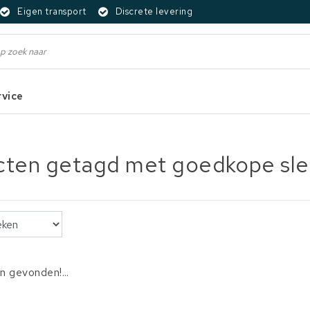
Eigen transport
Discrete levering
rvice
ten getagd met goedkope sleu
 gevonden!...