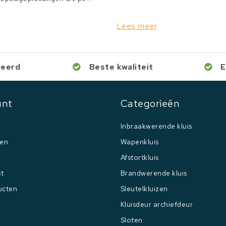
Lees meer
ceerd
Beste kwaliteit
E
unt
Categorieën
Inbraakwerende kluis
gen
Wapenkluis
Afstortkluis
st
Brandwerende kluis
ucten
Sleutelkluizen
Kluisdeur archiefdeur
Sloten