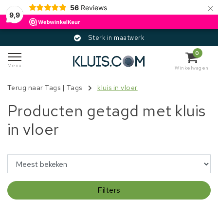
×
56
Reviews
9,9
Sterk in maatwerk
0
Menu
Winkelwagen
Terug naar Tags
|
Tags
kluis in vloer
Producten getagd met kluis
in vloer
Filters