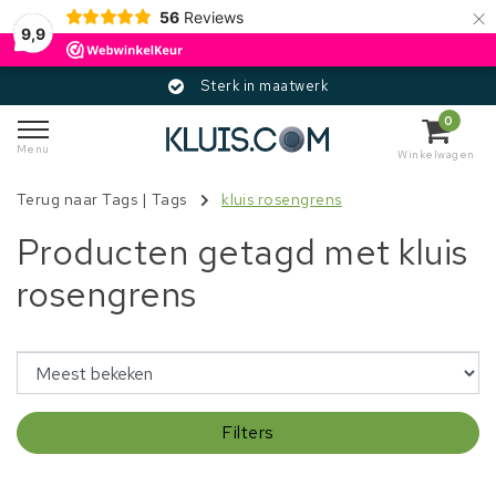
×
56
Reviews
9,9
Sterk in maatwerk
0
Menu
Winkelwagen
Terug naar Tags
|
Tags
kluis rosengrens
Producten getagd met kluis
rosengrens
Filters