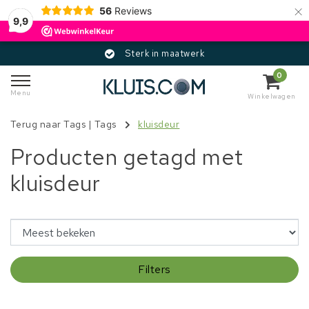
×
56
Reviews
9,9
Sterk in maatwerk
0
Menu
Winkelwagen
Terug naar Tags
|
Tags
kluisdeur
Producten getagd met
kluisdeur
Filters