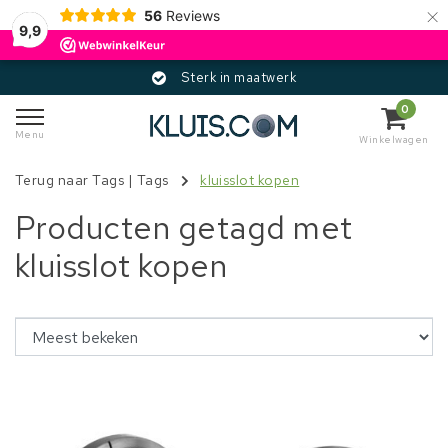
×
56
Reviews
9,9
Sterk in maatwerk
0
Menu
Winkelwagen
Terug naar Tags
|
Tags
kluisslot kopen
Producten getagd met
kluisslot kopen