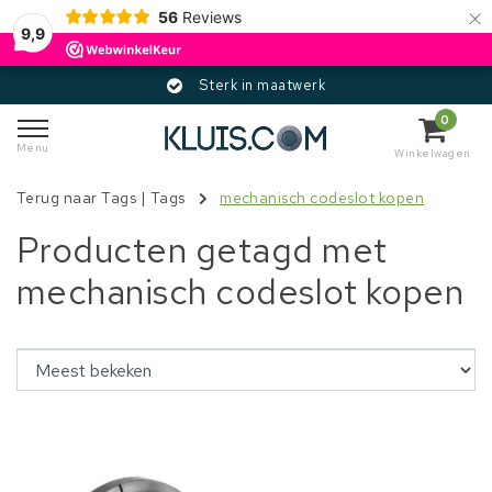
×
56
Reviews
9,9
Sterk in maatwerk
0
Menu
Winkelwagen
Terug naar Tags
|
Tags
mechanisch codeslot kopen
Producten getagd met
mechanisch codeslot kopen