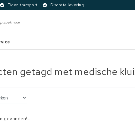
Eigen transport
Discrete levering
rvice
ten getagd met medische klui
 gevonden!...