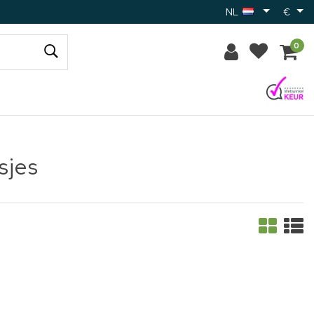
NL
€
0
sjes