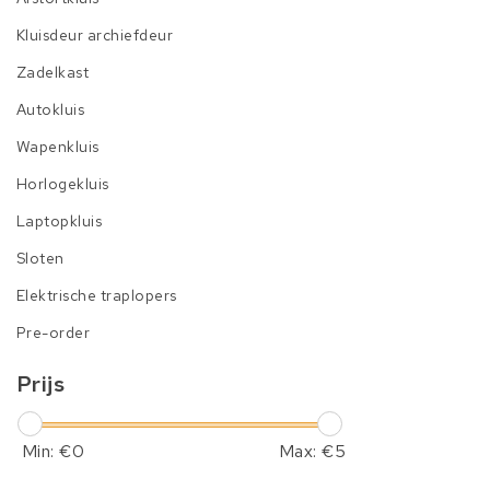
Kluisdeur archiefdeur
Zadelkast
Autokluis
Wapenkluis
Horlogekluis
Laptopkluis
Sloten
Elektrische traplopers
Pre-order
Prijs
Min: €
0
Max: €
5