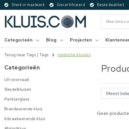
Sterk in maatwerk
Gecertificeerd
Beste kwaliteit
Categorieën
Blog
Projecten
Klantense
Terug naar Tags
|
Tags
medische kluisjes
Produc
Categorieën
Uit voorraad
Sleutelkluizen
Pantzerglass
Brandwerende kluis
Geen producten
Inbraakwerende kluis
Afstortkluis