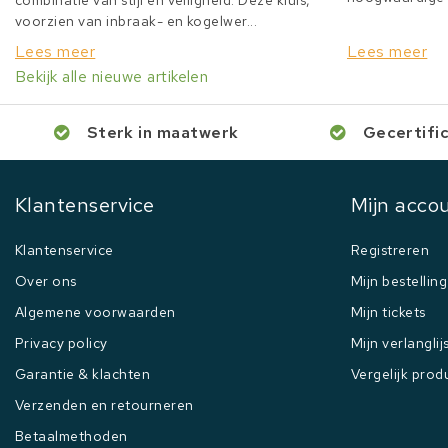
combinatie van stijl en veiligheid. Deze kluis,
voorzien van inbraak- en kogelwer...
Lees meer
Lees meer
Bekijk alle nieuwe artikelen
Sterk in maatwerk
Gecertifi
Klantenservice
Mijn acco
Klantenservice
Registreren
Over ons
Mijn bestellin
Algemene voorwaarden
Mijn tickets
Privacy policy
Mijn verlanglij
Garantie & klachten
Vergelijk prod
Verzenden en retourneren
Betaalmethoden