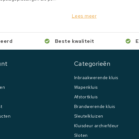
Lees meer
ceerd
Beste kwaliteit
E
unt
Categorieën
Inbraakwerende kluis
gen
Wapenkluis
Afstortkluis
st
Brandwerende kluis
ucten
Sleutelkluizen
Kluisdeur archiefdeur
Sloten