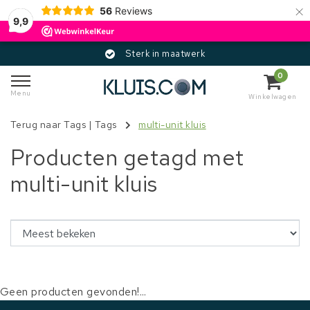
×
56
Reviews
9,9
Sterk in maatwerk
0
Menu
Winkelwagen
Terug naar Tags
|
Tags
multi-unit kluis
Producten getagd met
multi-unit kluis
Geen producten gevonden!...