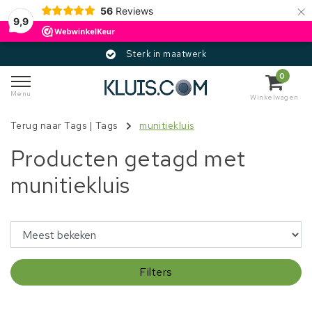
×
56
Reviews
9,9
Sterk in maatwerk
0
Menu
Winkelwagen
Terug naar Tags
|
Tags
munitiekluis
Producten getagd met
munitiekluis
Filters