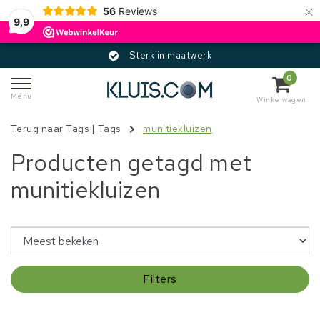
×
56
Reviews
9,9
Sterk in maatwerk
0
Menu
Winkelwagen
Terug naar Tags
|
Tags
munitiekluizen
Producten getagd met
munitiekluizen
Filters