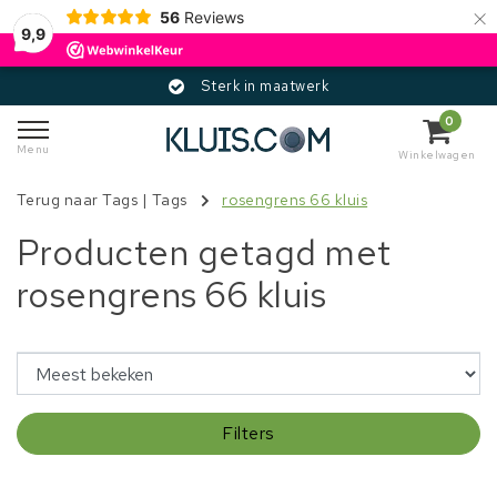
×
56
Reviews
9,9
Sterk in maatwerk
0
Menu
Winkelwagen
Terug naar Tags
|
Tags
rosengrens 66 kluis
Producten getagd met
rosengrens 66 kluis
Filters