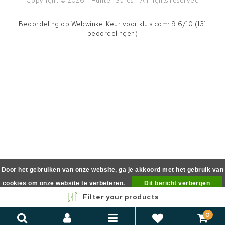
Copyright © 2026 - Hunter Safes - All rights reserved
Beoordeling op
Webwinkel Keur
voor kluis.com: 9.6/10 (131
beoordelingen)
Door het gebruiken van onze website, ga je akkoord met het gebruik van
cookies om onze website te verbeteren.
Dit bericht verbergen
Filter your products
Meer over cookies »
0