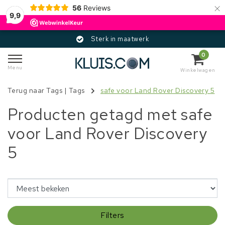
×
56
Reviews
9,9
Sterk in maatwerk
0
Menu
Winkelwagen
Terug naar Tags
|
Tags
safe voor Land Rover Discovery 5
Producten getagd met safe
voor Land Rover Discovery
5
Filters