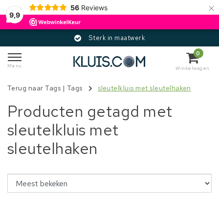
×
56
Reviews
9,9
Sterk in maatwerk
0
Menu
Winkelwagen
Terug naar Tags
|
Tags
sleutelkluis met sleutelhaken
Producten getagd met
sleutelkluis met
sleutelhaken