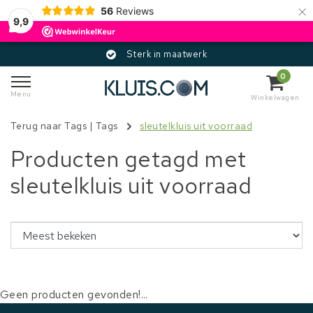
×
56
Reviews
9,9
Sterk in maatwerk
0
Menu
Winkelwagen
Terug naar Tags
|
Tags
sleutelkluis uit voorraad
Producten getagd met
sleutelkluis uit voorraad
Geen producten gevonden!...