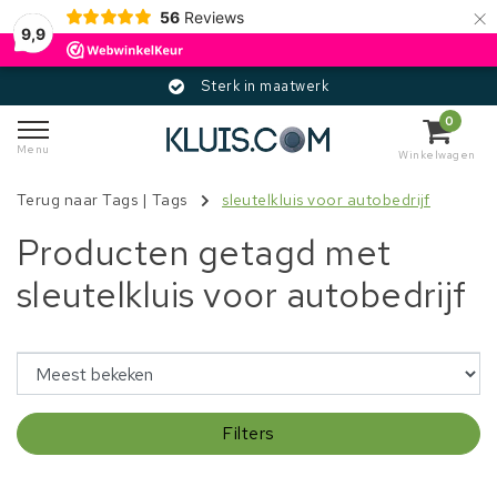
×
56
Reviews
9,9
Sterk in maatwerk
0
Menu
Winkelwagen
Terug naar Tags
|
Tags
sleutelkluis voor autobedrijf
Producten getagd met
sleutelkluis voor autobedrijf
Filters