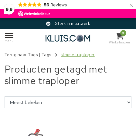
×
56
Reviews
9,9
Sterk in maatwerk
0
Menu
Winkelwagen
Terug naar Tags
|
Tags
slimme traploper
Producten getagd met
slimme traploper