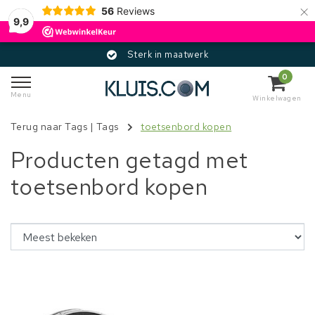
×
56
Reviews
9,9
Sterk in maatwerk
0
Menu
Winkelwagen
Terug naar Tags
|
Tags
toetsenbord kopen
Producten getagd met
toetsenbord kopen