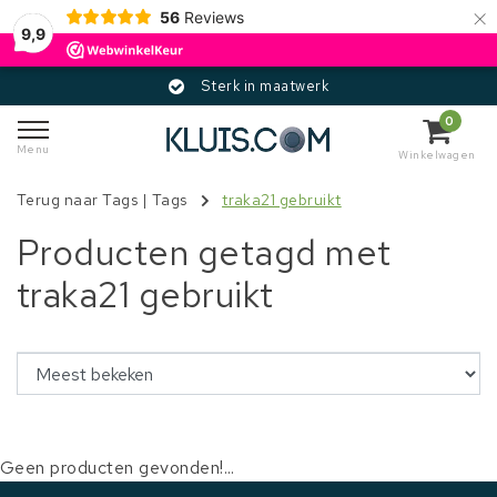
×
56
Reviews
9,9
Sterk in maatwerk
0
Menu
Winkelwagen
Terug naar Tags
|
Tags
traka21 gebruikt
Producten getagd met
traka21 gebruikt
Geen producten gevonden!...