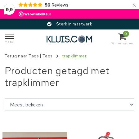
×
56
Reviews
9,9
Sterk in maatwerk
0
Menu
Winkelwagen
Terug naar Tags
|
Tags
trapklimmer
Producten getagd met
trapklimmer