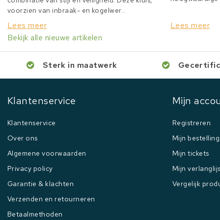
combinatie van stijl en veiligheid. Deze kluis,
voorzien van inbraak- en kogelwer...
Lees meer
Lees meer
Bekijk alle nieuwe artikelen
Sterk in maatwerk
Gecertifi
Klantenservice
Mijn acco
Klantenservice
Registreren
Over ons
Mijn bestellin
Algemene voorwaarden
Mijn tickets
Privacy policy
Mijn verlanglij
Garantie & klachten
Vergelijk prod
Verzenden en retourneren
Betaalmethoden