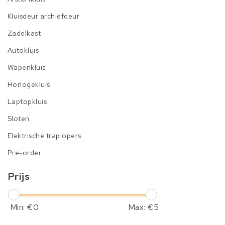
Kluisdeur archiefdeur
Zadelkast
Autokluis
Wapenkluis
Horlogekluis
Laptopkluis
Sloten
Elektrische traplopers
Pre-order
Prijs
Min: €
0
Max: €
5