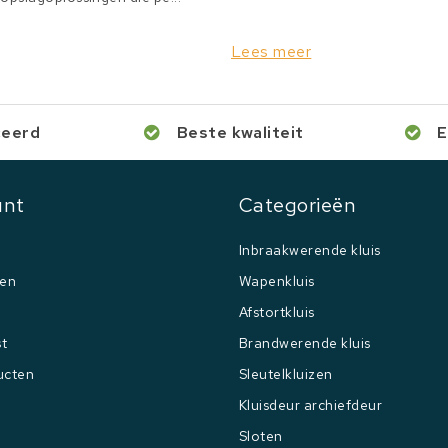
Lees meer
ceerd
Beste kwaliteit
E
unt
Categorieën
Inbraakwerende kluis
gen
Wapenkluis
Afstortkluis
st
Brandwerende kluis
ucten
Sleutelkluizen
Kluisdeur archiefdeur
Sloten