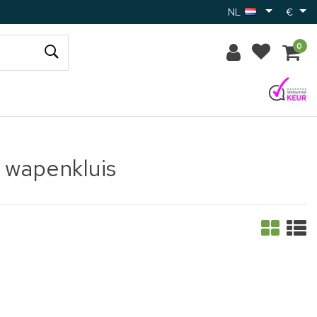
NL
€
0
wapenkluis