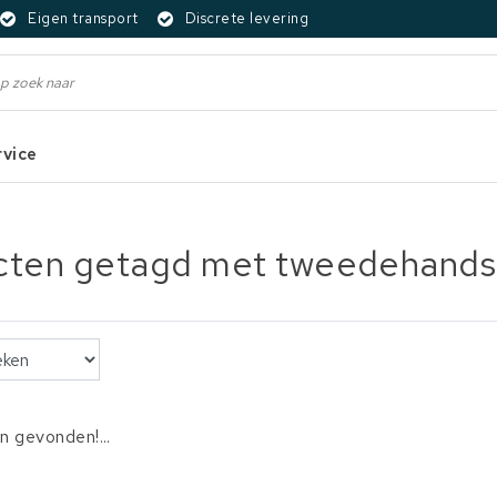
Eigen transport
Discrete levering
rvice
cten getagd met tweedehands 
 gevonden!...