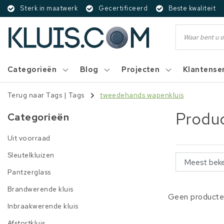
Sterk in maatwerk
Gecertificeerd
Beste kwaliteit
Categorieën
Blog
Projecten
Klantense
Terug naar Tags
|
Tags
tweedehands wapenkluis
Produ
Categorieën
Uit voorraad
Sleutelkluizen
Pantzerglass
Brandwerende kluis
Geen producten
Inbraakwerende kluis
Afstortkluis