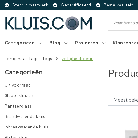
Sterk in maatwerk
Gecertificeerd
Beste kwaliteit
Categorieën
Blog
Projecten
Klantense
Terug naar Tags
|
Tags
veiligheidsdeur
Produc
Categorieën
Uit voorraad
Sleutelkluizen
Pantzerglass
Brandwerende kluis
Inbraakwerende kluis
Afstortkluis