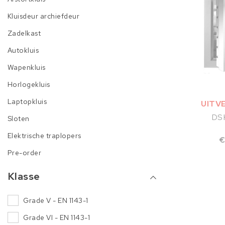
Kluisdeur archiefdeur
Zadelkast
Autokluis
Wapenkluis
Horlogekluis
Laptopkluis
UITV
DS
Sloten
Elektrische traplopers
€
Pre-order
Klasse
Grade V - EN 1143-1
Grade VI - EN 1143-1