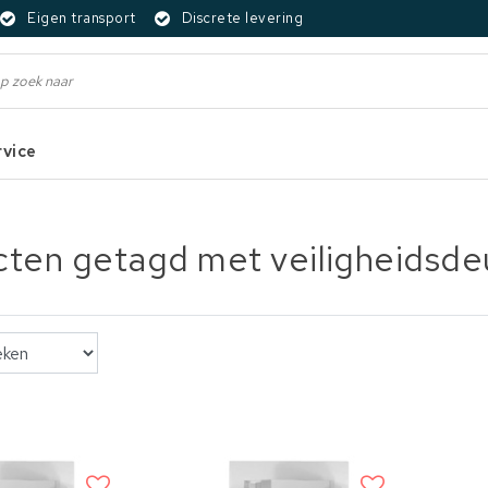
Eigen transport
Discrete levering
rvice
ten getagd met veiligheidsde