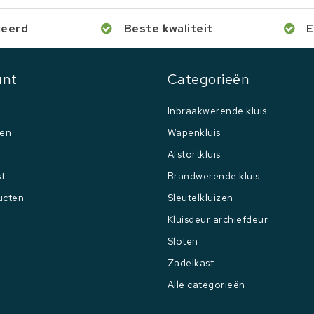
ceerd
Beste kwaliteit
E
unt
Categorieën
Inbraakwerende kluis
gen
Wapenkluis
Afstortkluis
st
Brandwerende kluis
ucten
Sleutelkluizen
Kluisdeur archiefdeur
Sloten
Zadelkast
Alle categorieën