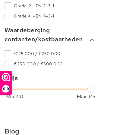
Grade IX - EN 1143-1
Grade XI - EN 1143-1
Waardeberging
contanten/kostbaarheden
€125.000 / €250.000
€250.000 / €500.000
Prijs
9,9
Min: €
0
Max: €
5
Blog