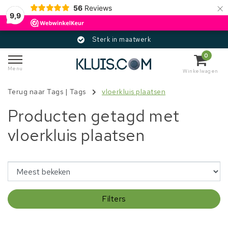
×
56
Reviews
9,9
Sterk in maatwerk
0
Menu
Winkelwagen
Terug naar Tags
|
Tags
vloerkluis plaatsen
Producten getagd met
vloerkluis plaatsen
Filters