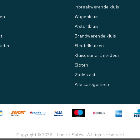
Inbraakwerende kluis
gen
Wapenkluis
Afstortkluis
st
Brandwerende kluis
ucten
Sleutelkluizen
Kluisdeur archiefdeur
Sloten
Zadelkast
Alle categorieën
Copyright © 2026 - Hunter Safes - All rights reserved