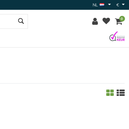
NL
€
0