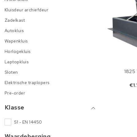
Kluisdeur archiefdeur
Zadelkast
Autokluis
Wapenkluis
Horlogekluis
Laptopkluis
1825 
Sloten
Elektrische traplopers
€1
Pre-order
Klasse
S1 - EN 14450
Waardeberging