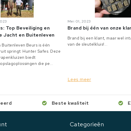
2023
Mei 01, 2023
s: Top Beveiliging en
Brand bij één van onze kl
e Jacht en Buitenleven
Brand bij een klant, maar wel in
van de sleutelkluis!...
 Buitenleven Beurs is één
uit springt: Hunter Safes. Deze
 wapenkluizen biedt
pslagoplossingen die pe...
Lees meer
ceerd
Beste kwaliteit
E
unt
Categorieën