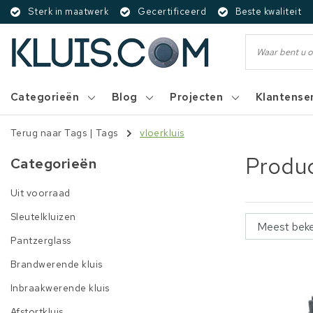
Sterk in maatwerk
Gecertificeerd
Beste kwaliteit
Categorieën
Blog
Projecten
Klantense
Terug naar Tags
|
Tags
vloerkluis
Produc
Categorieën
Uit voorraad
Sleutelkluizen
Pantzerglass
Brandwerende kluis
Inbraakwerende kluis
Afstortkluis