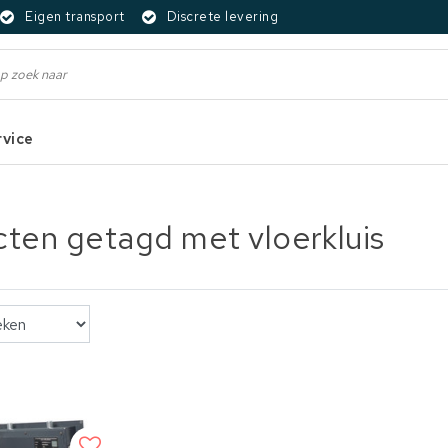
Eigen transport
Discrete levering
rvice
ten getagd met vloerkluis