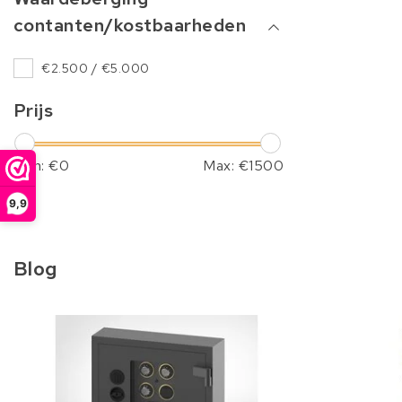
contanten/kostbaarheden
€2.500 / €5.000
Prijs
Min: €
0
Max: €
1500
9,9
Blog