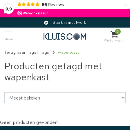
×
56
Reviews
9,9
Sterk in maatwerk
0
Menu
Winkelwagen
Terug naar Tags
|
Tags
wapenkast
Producten getagd met
wapenkast
Geen producten gevonden!...