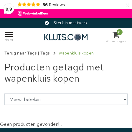
×
56
Reviews
9,9
Sterk in maatwerk
0
Menu
Winkelwagen
Terug naar Tags
|
Tags
wapenkluis kopen
Producten getagd met
wapenkluis kopen
Geen producten gevonden!...