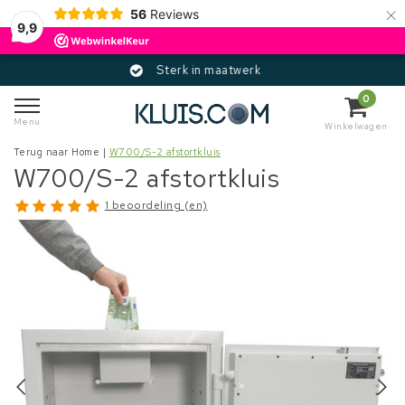
×
56
Reviews
9,9
Sterk in maatwerk
0
Menu
Winkelwagen
Terug naar Home
|
W700/S-2 afstortkluis
W700/S-2 afstortkluis
1 beoordeling (en)